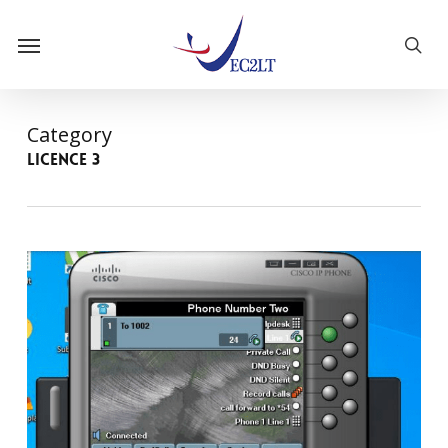
Skip
Menu
to
sea
main
content
Category
Licence 3