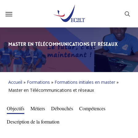
Skip
Menu
to
sea
main
content
Master en Télécommunications et réseaux
Accueil
»
Formations
»
Formations initiales en master
»
Master en Télécommunications et réseaux
Objectifs
Métiers
Débouchés
Compétences
Description de la formation